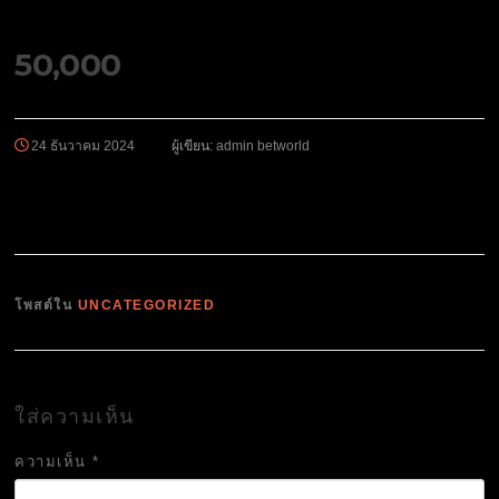
50,000
24 ธันวาคม 2024
ผู้เขียน:
admin betworld
โพสต์ใน
UNCATEGORIZED
ใส่ความเห็น
ความเห็น
*