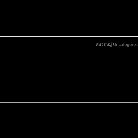
หมวดหมู่
Uncategoriz