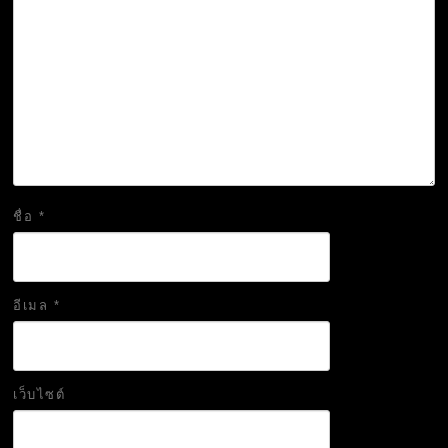
ชื่อ
*
อีเมล
*
เว็บไซต์