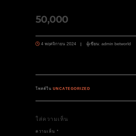
50,000
4 พฤศจิกายน 2024
ผู้เขียน:
admin betworld
โพสต์ใน
UNCATEGORIZED
ใส่ความเห็น
ความเห็น
*