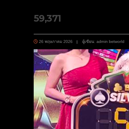
59,371
26 พฤษภาคม 2026
ผู้เขียน:
admin betworld