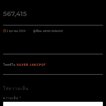
567,415
1 ตุลาคม 2024
ผู้เขียน:
admin betworld
โพสต์ใน
SILVER JAKCPOT
ใส่ความเห็น
ความเห็น
*