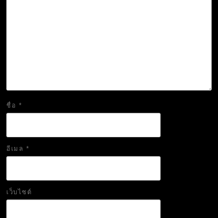
ชื่อ
*
อีเมล
*
เว็บไซต์