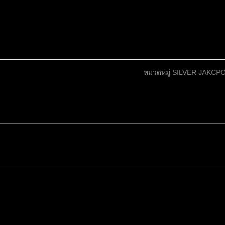
หมวดหมู่
SILVER JAKCP