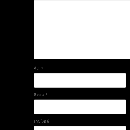
ชื่อ
*
อีเมล
*
เว็บไซต์