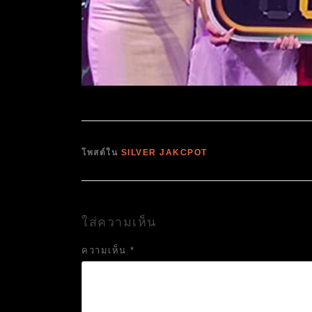
โพสต์ใน
SILVER JAKCPOT
ใส่ความเห็น
ความเห็น
*