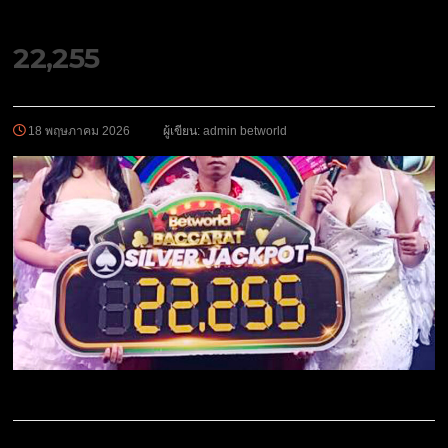
22,255
18 พฤษภาคม 2026
ผู้เขียน:
admin betworld