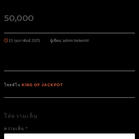
50,000
15 กุมภาพันธ์ 2025
ผู้เขียน:
admin betworld
โพสต์ใน
KING OF JACKPOT
ใส่ความเห็น
ความเห็น
*