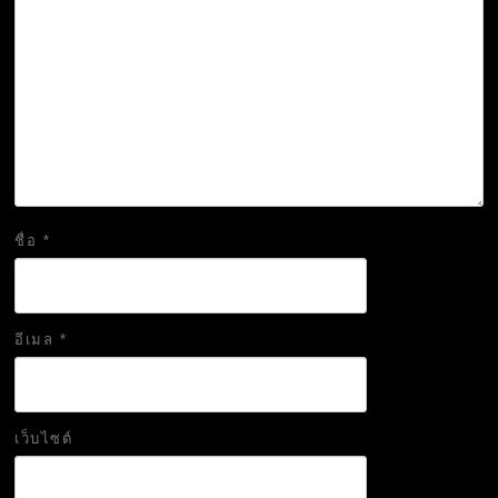
ชื่อ
*
อีเมล
*
เว็บไซต์