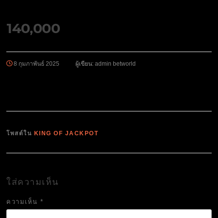
140,000
8 กุมภาพันธ์ 2025
ผู้เขียน:
admin betworld
โพสต์ใน
KING OF JACKPOT
ใส่ความเห็น
ความเห็น
*