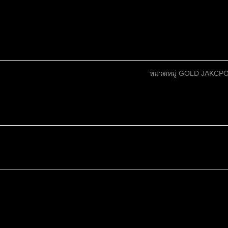
หมวดหมู่
GOLD JAKCP